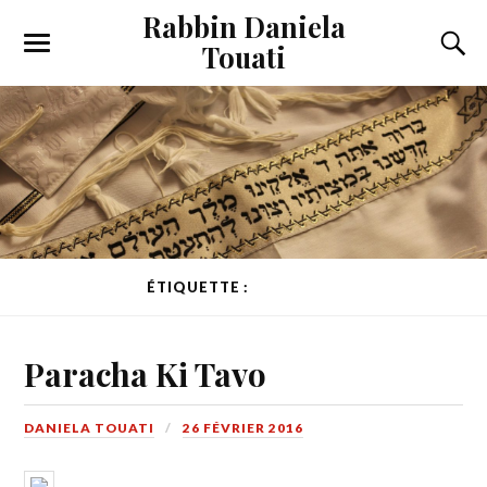
Rabbin Daniela
Touati
Toggle
Toggl
the
the
mobile
searc
menu
field
ÉTIQUETTE :
VEAU D’OR
Paracha Ki Tavo
DANIELA TOUATI
26 FÉVRIER 2016