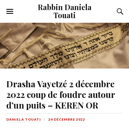
Rabbin Daniela
Touati
Toggle
Toggl
the
the
mobile
searc
menu
field
Drasha Vayetzé 2 décembre
2022 coup de foudre autour
d’un puits – KEREN OR
DANIELA TOUATI
24 DÉCEMBRE 2022