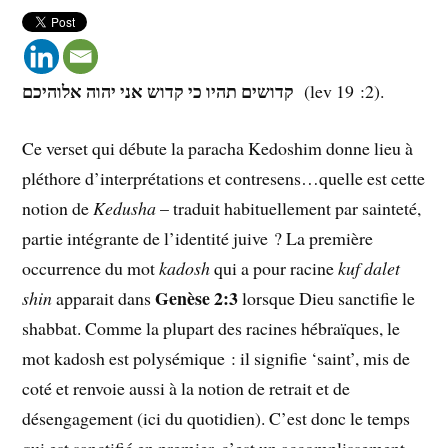
קדושים תהיו כי קדוש אני יהוה אלוהיכם
(lev 19 :2).
Ce verset qui débute la paracha Kedoshim donne lieu à
pléthore d’interprétations et contresens…quelle est cette
notion de
Kedusha
– traduit habituellement par sainteté,
partie intégrante de l’identité juive ? La première
occurrence du mot
kadosh
qui a pour racine
kuf dalet
Genèse 2:3
shin
apparait dans
lorsque Dieu sanctifie le
shabbat. Comme la plupart des racines hébraïques, le
mot kadosh est polysémique : il signifie ‘saint’, mis de
coté et renvoie aussi à la notion de retrait et de
désengagement (ici du quotidien). C’est donc le temps
qui est sanctifié en premier, c’est un accomplissement