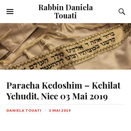
Rabbin Daniela
Touati
Toggle
Toggl
the
the
mobile
searc
menu
field
Paracha Kedoshim – Kehilat
Yehudit, Nice 03 Mai 2019
DANIELA TOUATI
2 MAI 2019