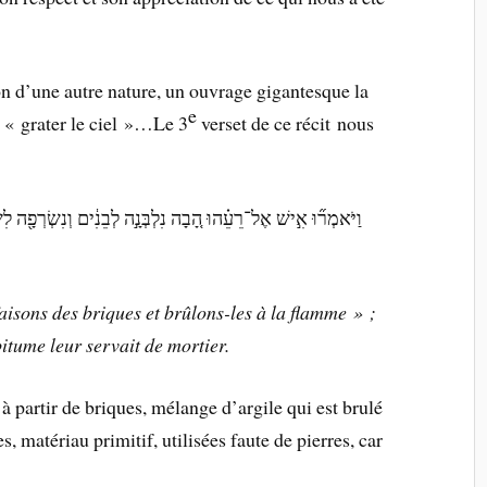
n d’une autre nature, un ouvrage gigantesque la
e
 « grater le ciel »…Le 3
verset de ce récit nous
וַיֹּאמְר֞וּ אִ֣ישׁ אֶל־רֵעֵ֗הוּ הָ֚בָה נִלְבְּנָ֣ה לְבֵנִ֔ים וְנִשְׂרְפָ֖ה לִשְ
 faisons des briques et brûlons-les à la flamme » ;
 bitume leur servait de mortier.
e à partir de briques, mélange d’argile qui est brulé
, matériau primitif, utilisées faute de pierres, car