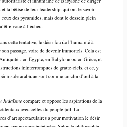
e autoritariste et inhumaine de Babylone de diriger
t la bêtise de leur leadership, qui ont le savoir-
 ceux des pyramides, mais dont le dessein plein
u’être voué à l’échec.
ns cette tentative, le désir fou de l’humanité à
de son passage, voire de devenir immortels. Cela est
Antiquité : en Egypte, en Babylone ou en Grèce, et
structions ininterrompues de gratte-ciels, et ce, y
péninsule arabique sont comme un clin d’œil à la
du Judaïsme
compare et oppose les aspirations de la
ccidentaux avec celles du peuple juif. La
s d’art spectaculaires a pour motivation le désir
tiques, par essence éphémère. Selon la philosophie