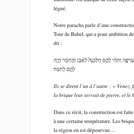
légué.
Notre paracha parle d’une constructio
Tour de Babel, qui a pour ambition de
dit :
ׂרֵפָ֑ה וַתְּהִ֨י לָהֶ֤ם הַלְּבֵנָה֙ לְאָ֔בֶן וְהַ֣חֵמָ֔ר הָיָ֥ה
לָהֶ֖ם לַחֹֽמֶר׃
Ils se dirent l’un à l’autre : « Venez,
la brique leur servait de pierre, et le
Dans ce récit, la construction est fait
à une certaine température. Les briques
la région en est dépourvue…