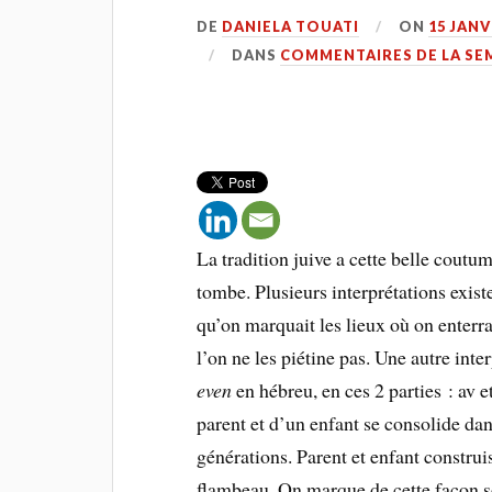
DE
DANIELA TOUATI
ON
15 JANV
DANS
COMMENTAIRES DE LA SE
La tradition juive a cette belle coutum
tombe. Plusieurs interprétations existe
qu’on marquait les lieux où on enterra
l’on ne les piétine pas. Une autre int
even
en hébreu, en ces 2 parties : av et
parent et d’un enfant se consolide dans
générations. Parent et enfant construi
flambeau. On marque de cette façon so