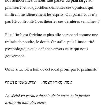
nos démocraties. Il nous faut passer du plan large au
plan serré, et au quotidien démonter ces opinions qui
infiltrent insidieusement les esprits. Qui parmi vous n’a
pas été confronté à ces théories ces dernières semaines ?
Plus l’info est farfelue et plus elle se répand comme une
trainée de poudre, le doute s’installe, puis l’insécurité
psychologique et la défiance envers ceux qui nous
gouvernent.
On se situe bien loin de cet idéal prôné par le psalmiste :
אֱמֶת, מֵאֶרֶץ תִּצְמָח; וְצֶדֶק, מִשָּׁמַיִם נִשְׁקָף
La vérité va germer du sein de la terre, et la justice
briller du haut des cieux.