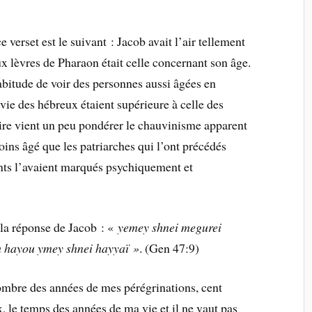
erset est le suivant : Jacob avait l’air tellement
x lèvres de Pharaon était celle concernant son âge.
habitude de voir des personnes aussi âgées en
vie des hébreux étaient supérieure à celle des
e vient un peu pondérer le chauvinisme apparent
moins âgé que les patriarches qui l’ont précédés
ments l’avaient marqués psychiquement et
 la réponse de Jacob : «
yemey shnei megurei
m hayou ymey shnei hayyaï »
. (Gen 47:9)
ombre des années de mes pérégrinations, cent
x, le temps des années de ma vie et il ne vaut pas