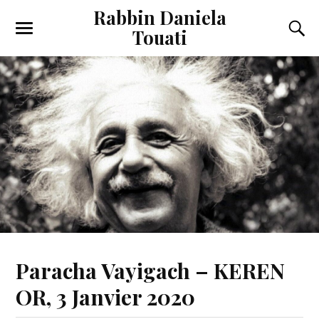
Rabbin Daniela
Touati
Toggle
Toggl
the
the
mobile
searc
menu
field
Paracha Vayigach – KEREN
OR, 3 Janvier 2020