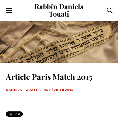
Rabbin Daniela
Touati
Toggle
Toggl
the
the
mobile
searc
menu
field
Article Paris Match 2015
DANIELA TOUATI
15 FÉVRIER 2015