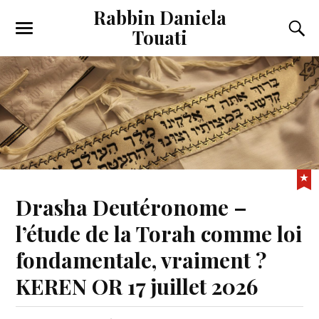
Rabbin Daniela
Touati
Toggle
Toggl
the
the
mobile
searc
menu
field
Drasha Deutéronome –
l’étude de la Torah comme loi
fondamentale, vraiment ?
KEREN OR 17 juillet 2026