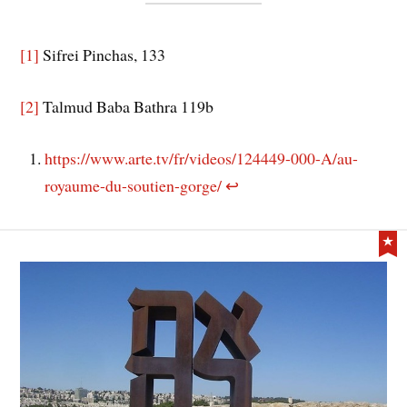
[1]
Sifrei Pinchas, 133
[2]
Talmud Baba Bathra 119b
https://www.arte.tv/fr/videos/124449-000-A/au-
royaume-du-soutien-gorge/
↩︎